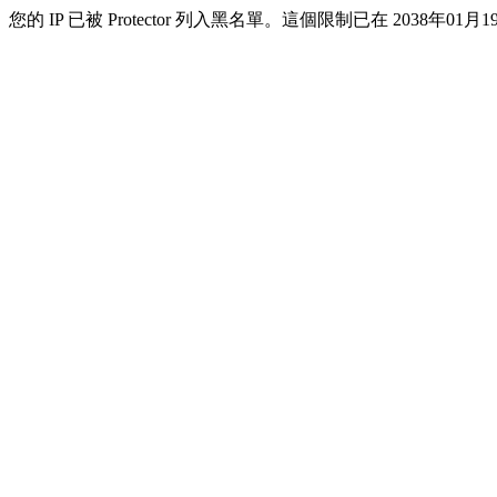
您的 IP 已被 Protector 列入黑名單。這個限制已在 2038年01月