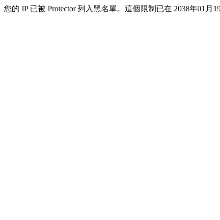
您的 IP 已被 Protector 列入黑名單。這個限制已在 2038年01月