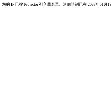
您的 IP 已被 Protector 列入黑名單。這個限制已在 2038年01月