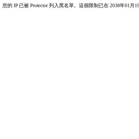
您的 IP 已被 Protector 列入黑名單。這個限制已在 2038年01月