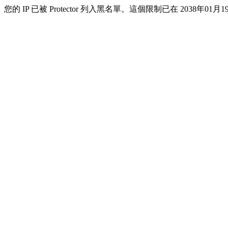
您的 IP 已被 Protector 列入黑名單。這個限制已在 2038年01月