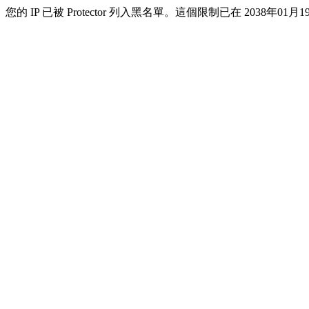
您的 IP 已被 Protector 列入黑名單。這個限制已在 2038年01月