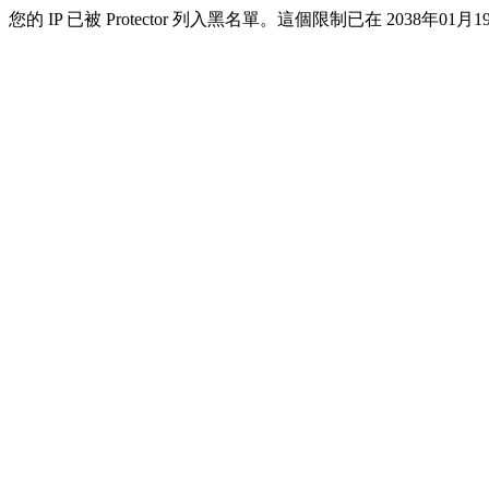
您的 IP 已被 Protector 列入黑名單。這個限制已在 2038年01月