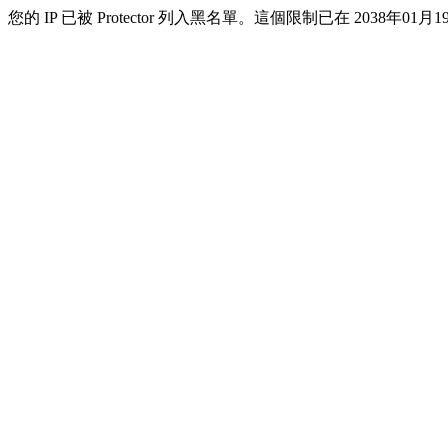
您的 IP 已被 Protector 列入黑名單。這個限制已在 2038年01月