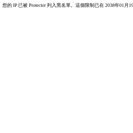
您的 IP 已被 Protector 列入黑名單。這個限制已在 2038年01月