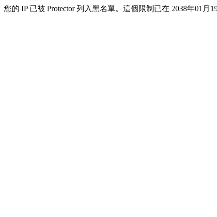
您的 IP 已被 Protector 列入黑名單。這個限制已在 2038年01月