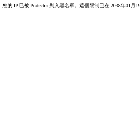
您的 IP 已被 Protector 列入黑名單。這個限制已在 2038年01月