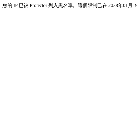
您的 IP 已被 Protector 列入黑名單。這個限制已在 2038年01月