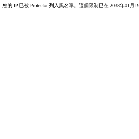
您的 IP 已被 Protector 列入黑名單。這個限制已在 2038年01月