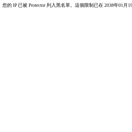
您的 IP 已被 Protector 列入黑名單。這個限制已在 2038年01月