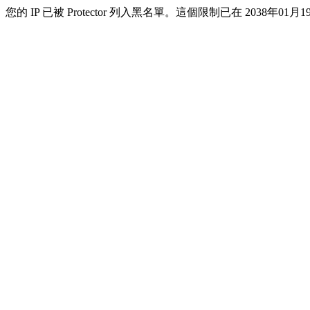
您的 IP 已被 Protector 列入黑名單。這個限制已在 2038年01月